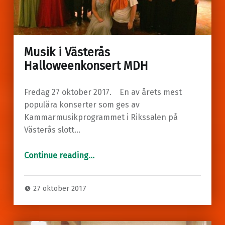
Musik i Västerås
Halloweenkonsert MDH
Fredag 27 oktober 2017. En av årets mest
populära konserter som ges av
Kammarmusikprogrammet i Rikssalen på
Västerås slott…
“Musik i Västerås
Halloweenkonsert MDH”
Continue reading
…
27 oktober 2017