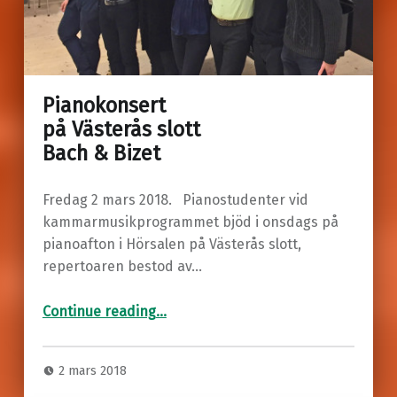
Pianokonsert
på Västerås slott
Bach & Bizet
Fredag 2 mars 2018. Pianostudenter vid
kammarmusikprogrammet bjöd i onsdags på
pianoafton i Hörsalen på Västerås slott,
repertoaren bestod av…
“Pianokonsert
på Västerås slott
Bach & Bizet”
Continue reading
…
2 mars 2018