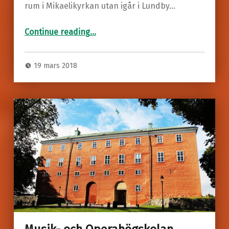
rum i Mikaelikyrkan utan igår i Lundby…
“Musik i Västerås
Romanskonsert”
Continue reading
…
19 mars 2018