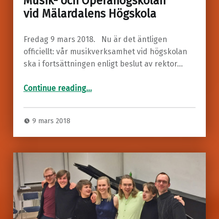
Musik- och Operahögskolan
vid Mälardalens Högskola
Fredag 9 mars 2018. Nu är det äntligen
officiellt: vår musikverksamhet vid högskolan
ska i fortsättningen enligt beslut av rektor…
“Musik- och Operahögskolan
vid Mälardalens Högskola”
Continue reading
…
9 mars 2018