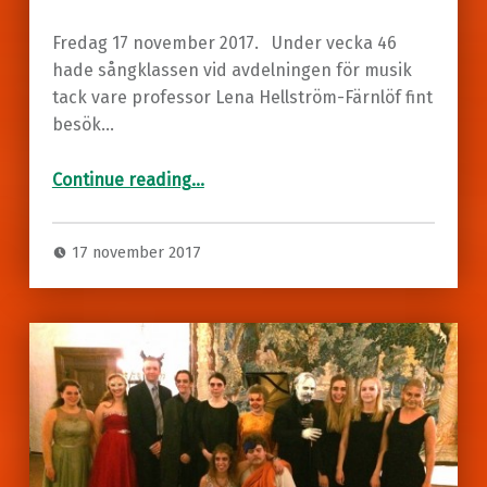
Fredag 17 november 2017. Under vecka 46
hade sångklassen vid avdelningen för musik
tack vare professor Lena Hellström-Färnlöf fint
besök…
“Piano Utbildning
Gästlärarbesök från Kanada”
Continue reading
…
17 november 2017