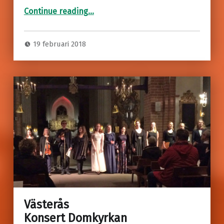
“Konsert i Västerås
Olivier Godin”
Continue reading
…
19 februari 2018
Västerås
Konsert Domkyrkan