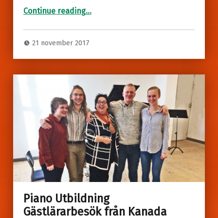
“Piano Utbildning
Pianoprojekt 4h”
Continue reading
…
21 november 2017
Piano Utbildning
Gästlärarbesök från Kanada