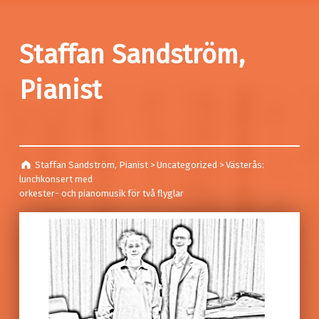
Staffan Sandström,
Pianist
Staffan Sandström, Pianist
>
Uncategorized
>
Västerås:
lunchkonsert med
orkester- och pianomusik för två flyglar