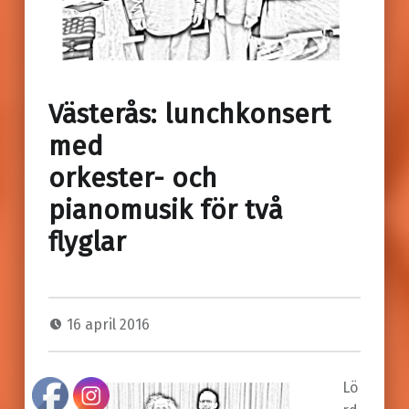
Västerås: lunchkonsert
med
orkester- och
pianomusik för två
flyglar
16 april 2016
Lö