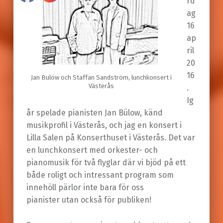
rd
ag
16
ap
ril
20
16
Jan Bulöw och Staffan Sandström, lunchkonsert i
Västerås
.
Ig
år spelade pianisten Jan Bülow, känd
musikprofil i Västerås, och jag en konsert i
Lilla Salen på Konserthuset i Västerås. Det var
en lunchkonsert med orkester- och
pianomusik för två flyglar där vi bjöd på ett
både roligt och intressant program som
innehöll pärlor inte bara för oss
pianister utan också för publiken!