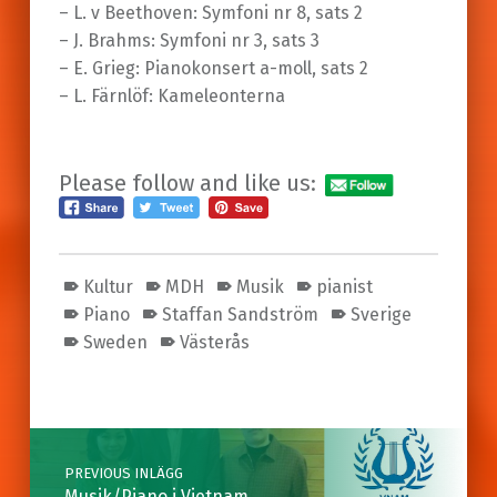
– L. v Beethoven: Symfoni nr 8, sats 2
– J. Brahms: Symfoni nr 3, sats 3
– E. Grieg: Pianokonsert a-moll, sats 2
– L. Färnlöf: Kameleonterna
Please follow and like us:
Kultur
MDH
Musik
pianist
Piano
Staffan Sandström
Sverige
Sweden
Västerås
Skip back to main navigation
Post navigation
PREVIOUS INLÄGG
Musik/Piano i Vietnam