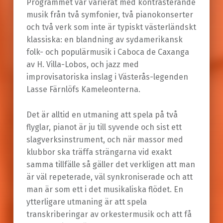
Programmet var varierat med kontrasterande
musik från två symfonier, två pianokonserter
och två verk som inte är typiskt västerländskt
klassiska: en blandning av sydamerikansk
folk- och populärmusik i Caboca de Caxanga
av H. Villa-Lobos, och jazz med
improvisatoriska inslag i Västerås-legenden
Lasse Färnlöfs Kameleonterna.
Det är alltid en utmaning att spela på två
flyglar, pianot är ju till syvende och sist ett
slagverksinstrument, och när massor med
klubbor ska träffa strängarna vid exakt
samma tillfälle så gäller det verkligen att man
är väl repeterade, väl synkroniserade och att
man är som ett i det musikaliska flödet. En
ytterligare utmaning är att spela
transkriberingar av orkestermusik och att få