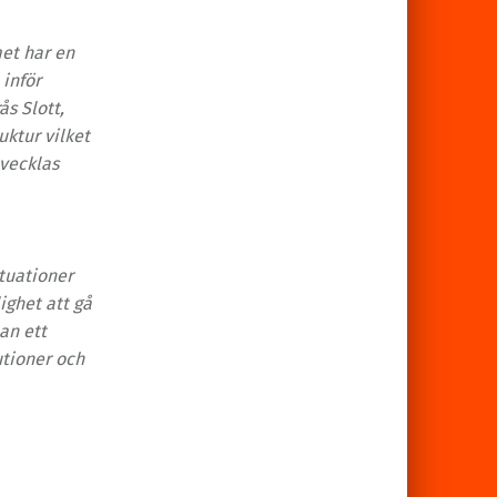
et har en
 inför
ås Slott,
uktur vilket
tvecklas
ituationer
ghet att gå
an ett
utioner och