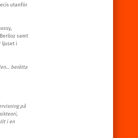
ecis utanför
ussy,
Berlioz samt
ljuset i
den… berätta
rvisning på
ikteori,
lt i en