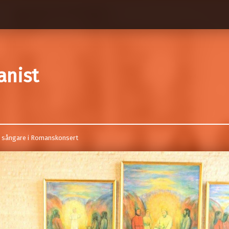
anist
h sångare i Romanskonsert