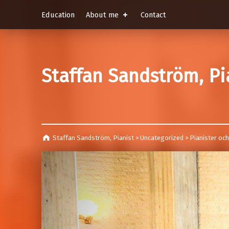
Education
About me
Contact
Staffan Sandström, Pi
Staffan Sandström, Pianist
>
Uncategorized
>
Pianister oc