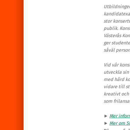
Utbildningen
kandidatexa
stor konsert
publik. Kons
Västerås Kon
ger studente
såväl perso
Vid vår kons
utveckla sin
med hård ko
vidare till 
kreativt och
som frilansa
►
Mer info
►
Mer om St