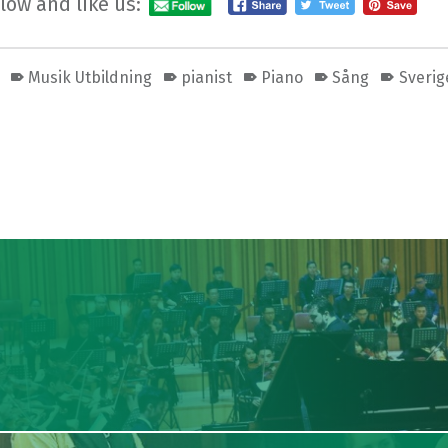
low and like us:
Musik Utbildning
pianist
Piano
Sång
Sverig