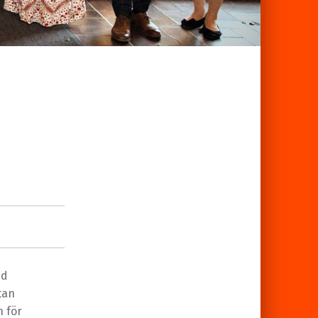
id
tan
 för