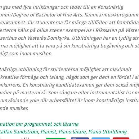
 ges med fyra inriktningar och leder till en Konstnärlig
men/Degree of Bachelor of Fine Arts. Kammarmusikprogramm
verksamhet där studenterna får många tillfäl­len att framträda
erterna hålls på olika scener exempelvis i Rikssalen på Väster
serthus och Västerås Dom­kyrka. Utbildningen har en tydlig str
rna möjlighet att ta vara på sin konstnärliga be­gåvning och u
nligt som inom musiken.
t­närliga utbildning får studenterna möjlighet att maximalt
 kreativa förmåga och talang, något som ger dem en fördel i s
n­kurrens. En konstnärlig kandidatexamen ger dem också möjli
studier på masternivå. Som sångare eller instrumentalist har m
 omväxlande yrke där arbets­fältet är inom konstnärliga instit
nde musiker.
rmation om programmet och lärarna
affan Sandström, Pianist, Piano lärare, Piano Utbildning