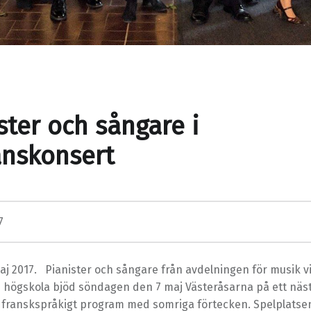
ster och sångare i
nskonsert
7
j 2017. Pianister och sångare från avdelningen för musik v
 högskola bjöd söndagen den 7 maj Västeråsarna på ett näs
 franskspråkigt program med somriga förtecken. Spelplatsen