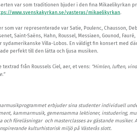
rten var som traditionen bjuder i den fina Mikaelikyrkan pr
tps://www.svenskakyrkan.se/vasteras/mikaelikyrkan
.
r som var representerade var Satie, Poulenc, Chausson, Deb
senet, Saint-Saëns, Hahn, Roussel, Messiaen, Gounod, Fauré, 
 sydamerikanske Villa-Lobos. En väldigt fin konsert med där 
de perfekt till den lätta och ljusa musiken.
 textrad från Roussels
Ciel, aer, et vens:
“Himlen, luften, vin
e.“
rmusikprogrammet erbjuder sina studenter individuell unde
ment, kammarmusik, gemensamma lektioner, instudering, mus
a och föreläsningar och masterclasses av gästande musiker. Al
inspirerande kulturhistorisk miljö på Västerås slott.