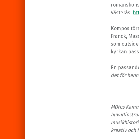
romanskonse
Västerås:
ht
Kompositöre
Franck, Mas
som outsider
kyrkan passa
En passande
det för henn
MDH:s Kamma
huvudinstru
musikhistori
kreativ och 