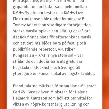
Retrospective, ett mycket fint verk med
gripande tonspråk där samspelet mellan
KMH:s Symfoniorkester och KMH:s Live
Elektronikensemble under ledning av B
Tommy Andersson ytterligare förhöjde den
starka musikupplevelsen. Härligt också att
det fick finnas plats för eftertankens musik
och att det inte bjöds bara på festlig och
publikfriande repertoar. Akustiken i
Kungasalen – KMH:s nya stora sal – var
strålande och det är bara att gratulera
högskolan, Stockholm och Sverige till
ytterligare en konsertlokal av högsta kvalitet.
Bland talarna märktes förutom Hans Majestät
Carl XVI Gustav även Ministern för Helene
Hellmark Knutsson som höll ett brandtal för
vikten av högre konstnärlig utbildning och