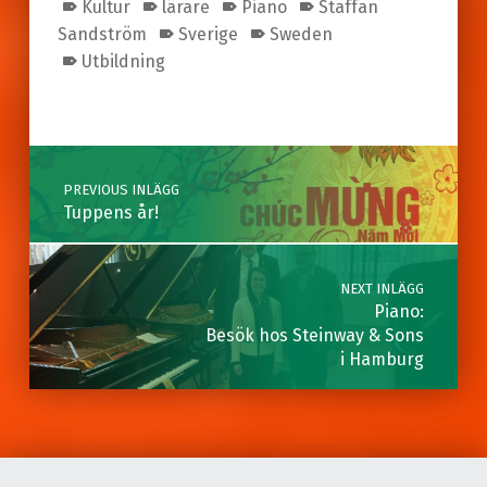
Kultur
lärare
Piano
Staffan
Sandström
Sverige
Sweden
Utbildning
Skip back to main navigation
Post navigation
PREVIOUS INLÄGG
Tuppens år!
NEXT INLÄGG
Piano:
Besök hos Steinway & Sons
i Hamburg