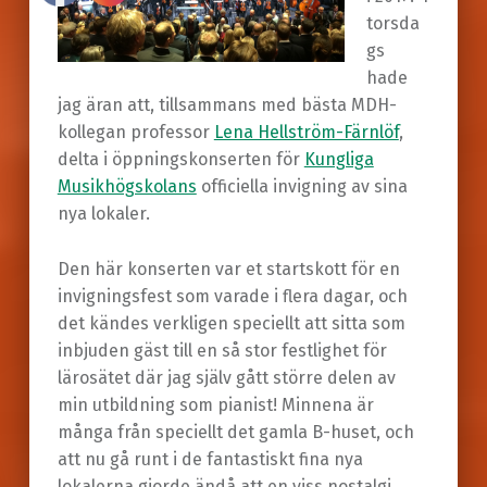
torsda
gs
hade
jag äran att, tillsammans med bästa MDH-
kollegan professor
Lena Hellström-Färnlöf
,
delta i öppningskonserten för
Kungliga
Musikhögskolans
officiella invigning av sina
nya lokaler.
Den här konserten var et startskott för en
invigningsfest som varade i flera dagar, och
det kändes verkligen speciellt att sitta som
inbjuden gäst till en så stor festlighet för
lärosätet där jag själv gått större delen av
min utbildning som pianist! Minnena är
många från speciellt det gamla B-huset, och
att nu gå runt i de fantastiskt fina nya
lokalerna gjorde ändå att en viss nostalgi