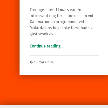
Fredagen den 11 mars var en
intressant dag för pianoklassen vid
Kammarmusikprogrammet vid
Mälardalens högskola: först hade vi
gästbesök av…
“Gästlärarbesök på kammarmusik-
programmet vid MDH
med lektor Lena Johnson”
Continue reading
…
13 mars 2016